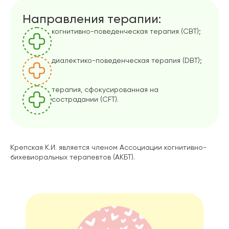
Направления терапии:
когнитивно-поведенческая терапия (CBT);
диалектико-поведенческая терапия (DBT);
терапия, сфокусированная на
сострадании (CFT).
Крепская К.И. является членом Ассоциации когнитивно-
бихевиоральных терапевтов (АКБТ).