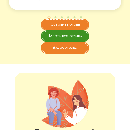
вопросы, объясняла причины, следствия,
обстоятельства. Всегда находила время
встретиться с нами и дочкой лично, отвечала на
вопросы письменно в чате.
Оставить отзыв
Рекомендую врача как высочайшего
профессионала и очень человечного человека -
Читать все отзывы
теплого, душевного и знающего.
Видеоотзывы