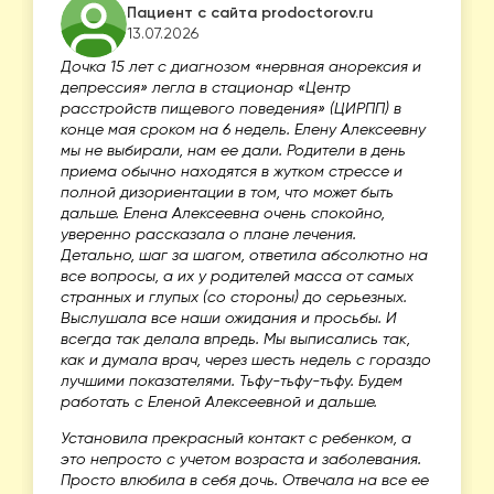
Пациент с сайта prodoctorov.ru
13.07.2026
Дочка 15 лет с диагнозом «нервная анорексия и
депрессия» легла в стационар «Центр
расстройств пищевого поведения» (ЦИРПП) в
конце мая сроком на 6 недель. Елену Алексеевну
мы не выбирали, нам ее дали. Родители в день
приема обычно находятся в жутком стрессе и
полной дизориентации в том, что может быть
дальше. Елена Алексеевна очень спокойно,
уверенно рассказала о плане лечения.
Детально, шаг за шагом, ответила абсолютно на
все вопросы, а их у родителей масса от самых
странных и глупых (со стороны) до серьезных.
Выслушала все наши ожидания и просьбы. И
всегда так делала впредь. Мы выписались так,
как и думала врач, через шесть недель с гораздо
лучшими показателями. Тьфу-тьфу-тьфу. Будем
работать с Еленой Алексеевной и дальше.
Установила прекрасный контакт с ребенком, а
это непросто с учетом возраста и заболевания.
Просто влюбила в себя дочь. Отвечала на все ее